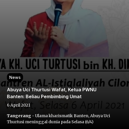
Home
Share
News
Prev
Abuya Uci Thurtusi Wafat, Ketua PWNU
Banten: Beliau Pembimbing Umat
Next
6 April 2021
Tangerang
- Ulama kharismatik Banten, Abuya Uci
Home
Video
Menu
Menu
Thurtusi meninggal dunia pada Selasa (6/4)