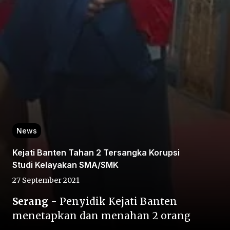
Home
Share
News
Kejati Banten Tahan 2 Tersangka Korupsi
Prev
Studi Kelayakan SMA/SMK
27 September 2021
Next
Serang
- Penyidik Kejati Banten
menetapkan dan menahan 2 orang
Home
Video
Menu
Menu