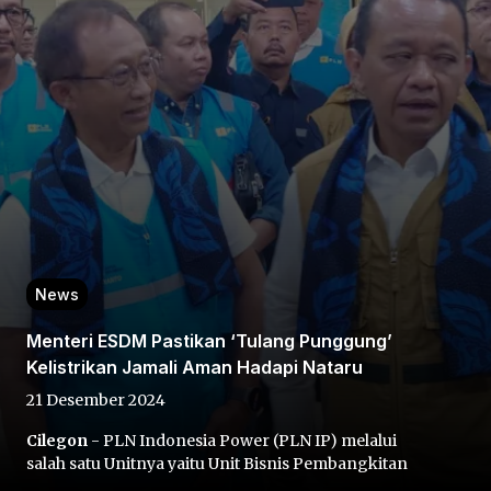
Home
Share
News
Prev
Menteri ESDM Pastikan ‘Tulang Punggung’
Kelistrikan Jamali Aman Hadapi Nataru
Next
21 Desember 2024
Cilegon
- PLN Indonesia Power (PLN IP) melalui
Home
Video
Menu
Menu
salah satu Unitnya yaitu Unit Bisnis Pembangkitan