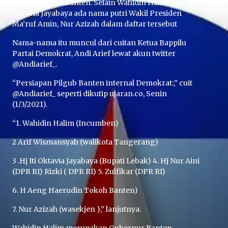
maju di Pilgub Banten. Selain Wahidin Halim dan Iti
Oktavia Jayabaya ada nama putri Wakil Presiden
Ma’ruf Amin, Nur Azizah dalam daftar tersebut
Nama-nama itu muncul dari cuitan Ketua Bappilu
Partai Demokrat, Andi Arief lewat akun twitter
@Andiarief_.
“Persiapan Pilgub Banten internal Demokrat:,” cuit
@Andiarief_ seperti dikutip ujaran.co, Senin
(1/3/2021).
“1. Wahidin Halim (Incumben)
2 Arif Wismansyah (walikota Tangerang)
3 .Hj Iti Oktavia Jayabaya (Bupati Lebak) 4. Hj Nur Aini
(DPR RI) Rizki ( DPR RI) 5. Zulfikar (DPR RI)
6. H Aeng Haerudin Tokoh Banten)
7. Nur Azizah (wasekjen ),” lanjutnya.