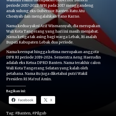
Wahidin Halim merupakan Gubernur Banten
periode 2017-2022. WH pada 2017 menggandeng
anak sulung eks Gubernur Banten Ratu Atu
Chosiyah dan mengalahkan Rano Karno.
Nama kedua yakni Arif Wismansyah, dia merupakan
Wali Kota Tangerang yang hari ini masih menjabat.
Nama ketiga tak asing bagi warga Lebak, Iti asalah
Bupati Kabupaten Lebak dua periode.
Home
Nama keempat hingga kelima merupakan anggota
DPR RI periode 2019-2024. Sementra Aeng Haerudin
Share
adalah eks Ketua DPRD Banten. Nama terakhir calon
Wali Kota Tangerang Selatan yang kalah oleh
petahana. Nama itu juga diketahui putri Wakil
Prev
Presiden RI Ma’ruf Amin.
Bagikan ini:
Next
Facebook
X
Home
Video
Menu
Menu
Tag:
#Banten
,
#Pilgub