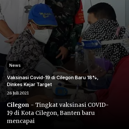
Home
News
Share
Vaksinasi Covid-19 di Cilegon Baru 18%,
Dinkes Kejar Target
Prev
28 Juli 2021
Next
Cilegon
- Tingkat vaksinasi COVID-
19 di Kota Cilegon, Banten baru
mencapai
Home
Video
Menu
Menu