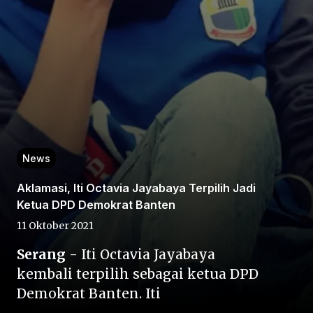
Home
News
Share
Aklamasi, Iti Octavia Jayabaya Terpilih Jadi
Ketua DPD Demokrat Banten
Prev
11 Oktober 2021
Next
Serang
- Iti Octavia Jayabaya
kembali terpilih sebagai ketua DPD
Demokrat Banten. Iti
Home
Video
Menu
Menu