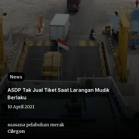
Home
Share
News
ASDP Tak Jual Tiket Saat Larangan Mudik
Prev
Berlaku
10 April 2021
Next
suasana pelabuhan merak
Home
Video
Menu
Menu
Cilegon