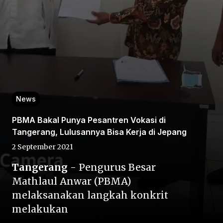
Home
News
Share
PBMA Bakal Punya Pesantren Vokasi di
Tangerang, Lulusannya Bisa Kerja di Jepang
2 September 2021
Prev
Tangerang
- Pengurus Besar
Next
Mathlaul Anwar (PBMA)
melaksanakan langkah konkrit
melakukan
Home
Video
Menu
Menu