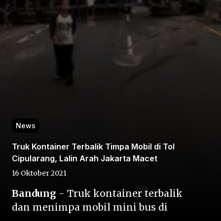
Home
Share
News
Truk Kontainer Terbalik Timpa Mobil di Tol
Prev
Cipularang, Lalin Arah Jakarta Macet
16 Oktober 2021
Next
Bandung
- Truk kontainer terbalik
dan menimpa mobil mini bus di
Home
Video
Menu
Menu