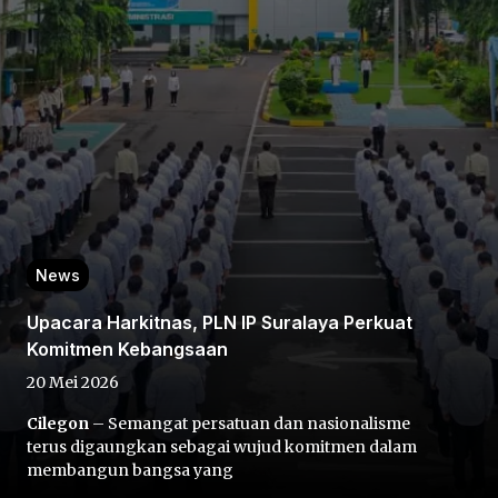
Home
Share
News
Upacara Harkitnas, PLN IP Suralaya Perkuat
Prev
Komitmen Kebangsaan
20 Mei 2026
Next
Cilegon
– Semangat persatuan dan nasionalisme
terus digaungkan sebagai wujud komitmen dalam
Home
Video
Menu
Menu
membangun bangsa yang