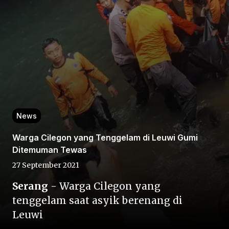
Home
News
Share
Warga Cilegon yang Tenggelam di Leuwi Gumi
Ditemuman Tewas
Prev
27 September 2021
Next
Serang
- Warga Cilegon yang
tenggelam saat asyik berenang di
Leuwi
Home
Video
Menu
Menu