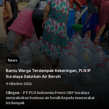
Home
Share
News
Bantu Warga Terdampak Kekeringan, PLN IP
Prev
Suralaya Salurkan Air Bersih
9 Oktober 2024
Next
Cilegon
- PT PLN Indonesia Power UBP Suralaya
menyalurkan bantuan air bersih kepada masyarakat
Home
Video
Menu
Menu
terdampak