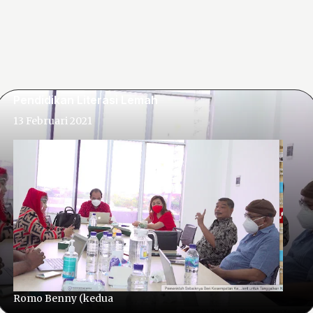
News
Fenomena Buzzer Bakal Tetap Eksis Jika
Pendidikan Literasi Lemah
13 Februari 2021
Romo Benny (kedua