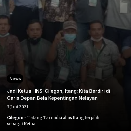
Home
Share
News
Prev
Jadi Ketua HNSI Cilegon, Itang: Kita Berdiri di
Garis Depan Bela Kepentingan Nelayan
Next
3 Juni 2021
Cilegon
- Tatang Tarmidzi alias Itang terpilih
Home
Video
Menu
Menu
sebagai Ketua