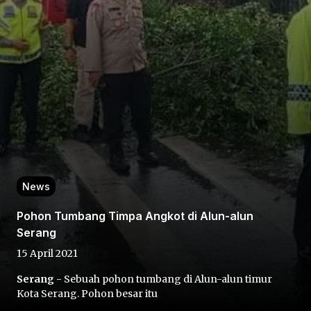
Home
Share
News
Prev
Pohon Tumbang Timpa Angkot di Alun-alun
Serang
Next
15 April 2021
Serang
- Sebuah pohon tumbang di Alun-alun timur
Home
Video
Menu
Menu
Kota Serang. Pohon besar itu