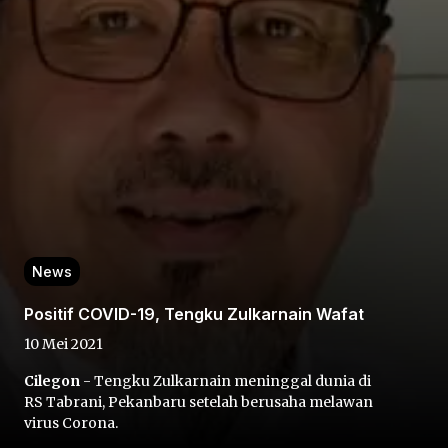
Home
Share
News
Prev
Positif COVID-19, Tengku Zulkarnain Wafat
10 Mei 2021
Next
Cilegon
- Tengku Zulkarnain meninggal dunia di
RS Tabrani, Pekanbaru setelah berusaha melawan
Home
Video
Menu
Menu
virus Corona.