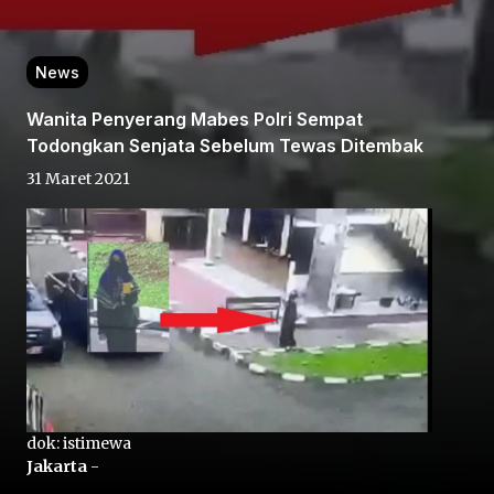
News
Wanita Penyerang Mabes Polri Sempat
Todongkan Senjata Sebelum Tewas Ditembak
31 Maret 2021
Home
Share
Prev
Next
dok: istimewa
Home
Video
Menu
Menu
Jakarta
-