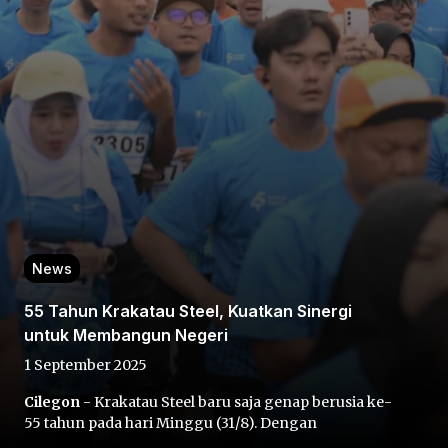
Home
Share
News
Prev
55 Tahun Krakatau Steel, Kuatkan Sinergi
untuk Membangun Negeri
Next
1 September 2025
Cilegon
- Krakatau Steel baru saja genap berusia ke-
Home
Video
Menu
Menu
55 tahun pada hari Minggu (31/8). Dengan