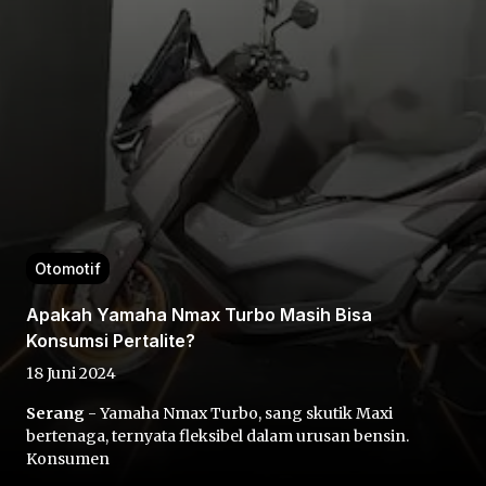
Home
Share
Otomotif
Apakah Yamaha Nmax Turbo Masih Bisa
Prev
Konsumsi Pertalite?
18 Juni 2024
Next
Serang
- Yamaha Nmax Turbo, sang skutik Maxi
bertenaga, ternyata fleksibel dalam urusan bensin.
Home
Video
Menu
Menu
Konsumen