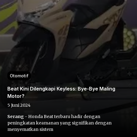
Home
Share
Otomotif
Beat Kini Dilengkapi Keyless: Bye-Bye Maling
Prev
Motor?
5 Juni 2024
Next
Serang
- Honda Beat terbaru hadir dengan
peningkatan keamanan yang signifikan dengan
Home
Video
Menu
Menu
menyematkan sistem