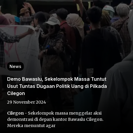
Home
News
Share
Demo Bawaslu, Sekelompok Massa Tuntut
Usut Tuntas Dugaan Politik Uang di Pilkada
Prev
Cilegon
29 November 2024
Next
Cilegon
- Sekelompok massa menggelar aksi
demonstrasi di depan kantor Bawaslu Cilegon.
Home
Video
Menu
Menu
Mereka menuntut agar