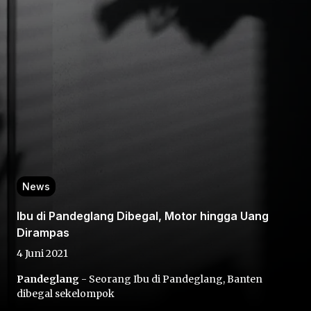
Home
Share
News
Prev
Ibu di Pandeglang Dibegal, Motor hingga Uang
Dirampas
Next
4 Juni 2021
Pandeglang
- Seorang Ibu di Pandeglang, Banten
Home
Video
Menu
Menu
dibegal sekelompok