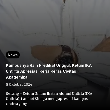
Home
News
Share
Kampusnya Raih Predikat Unggul, Ketum IKA
Untirta Apresiasi Kerja Keras Civitas
Prev
Akademika
8 Oktober 2024
Next
Serang
- Ketum Umum Ikatan Alumni Untirta (IKA
Untirta), Lamhot Sinaga mengapresiasi kampus
Home
Video
Menu
Menu
Untirta yang