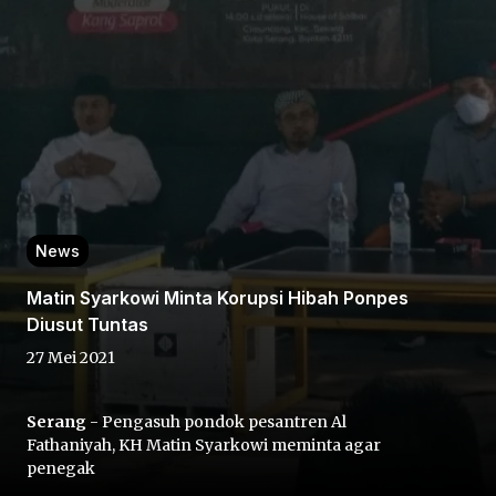
Home
News
Share
Matin Syarkowi Minta Korupsi Hibah Ponpes
Diusut Tuntas
Prev
27 Mei 2021
Next
Serang
- Pengasuh pondok pesantren Al
Fathaniyah, KH Matin Syarkowi meminta agar
Home
Video
Menu
Menu
penegak