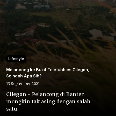
Home
Lifestyle
Share
Melancong ke Bukit Teletubbies Cilegon,
Seindah Apa Sih?
Prev
13 September 2021
Next
Cilegon
- Pelancong di Banten
mungkin tak asing dengan salah
satu
Home
Video
Menu
Menu