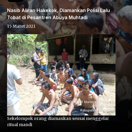
Nasib Aliran Hakekok, Diamankan Polisi Lalu
Tobat di Pesantren Abuya Muhtadi
15 Maret 2021
Home
Share
Prev
Next
Sekelompok orang diamankan seusai menggelar
Home
Video
Menu
Menu
ritual mandi