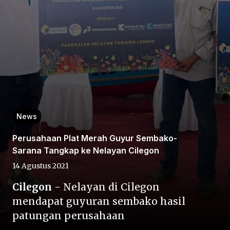
Home
News
Share
Perusahaan Plat Merah Guyur Sembako-
Sarana Tangkap ke Nelayan Cilegon
Prev
14 Agustus 2021
Next
Cilegon
- Nelayan di Cilegon
mendapat guyuran sembako hasil
patungan perusahaan
Home
Video
Menu
Menu