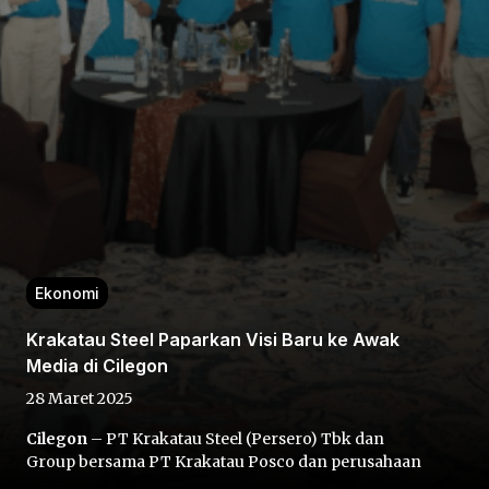
Home
Share
Ekonomi
Prev
Krakatau Steel Paparkan Visi Baru ke Awak
Media di Cilegon
Next
28 Maret 2025
Cilegon
– PT Krakatau Steel (Persero) Tbk dan
Home
Video
Menu
Menu
Group bersama PT Krakatau Posco dan perusahaan