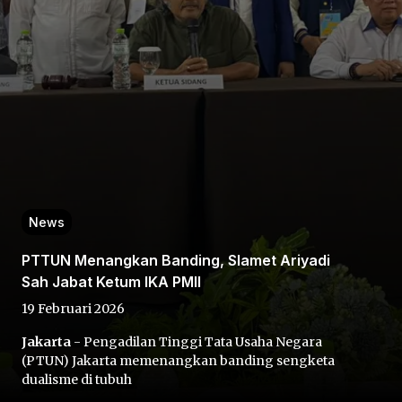
Home
Share
News
PTTUN Menangkan Banding, Slamet Ariyadi
Prev
Sah Jabat Ketum IKA PMII
19 Februari 2026
Next
Jakarta
- Pengadilan Tinggi Tata Usaha Negara
(PTUN) Jakarta memenangkan banding sengketa
Home
Video
Menu
Menu
dualisme di tubuh