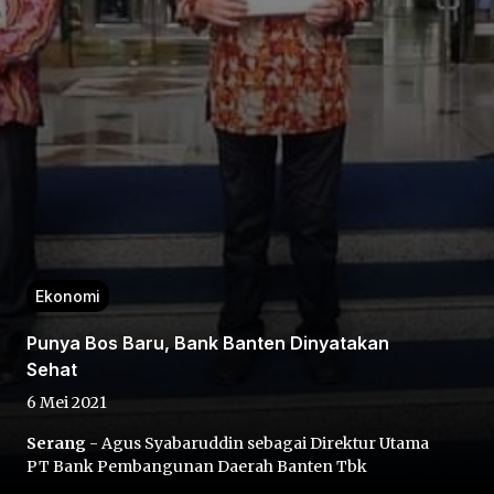
Home
Share
Ekonomi
Prev
Punya Bos Baru, Bank Banten Dinyatakan
Sehat
Next
6 Mei 2021
Serang
- Agus Syabaruddin sebagai Direktur Utama
Home
Video
Menu
Menu
PT Bank Pembangunan Daerah Banten Tbk