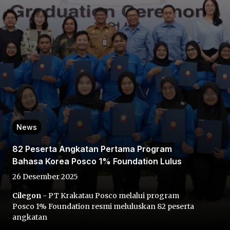
Home
Share
News
82 Peserta Angkatan Pertama Program
Prev
Bahasa Korea Posco 1% Foundation Lulus
26 Desember 2025
Next
Cilegon
- PT Krakatau Posco melalui program
Posco 1% Foundation resmi meluluskan 82 peserta
Home
Video
Menu
Menu
angkatan