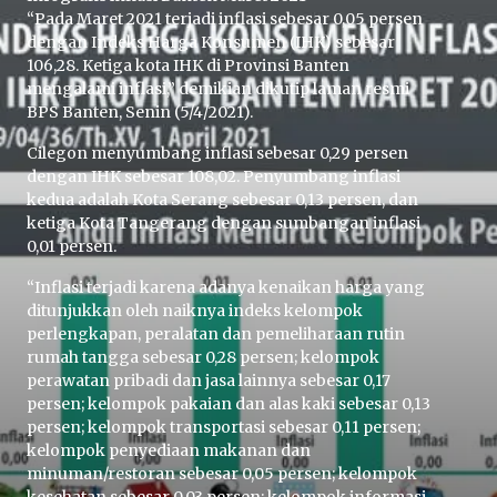
“Pada Maret 2021 terjadi inflasi sebesar 0,05 persen
dengan Indeks Harga Konsumen (IHK) sebesar
106,28. Ketiga kota IHK di Provinsi Banten
mengalami inflasi,” demikian dikutip laman resmi
BPS Banten, Senin (5/4/2021).
Cilegon menyumbang inflasi sebesar 0,29 persen
dengan IHK sebesar 108,02. Penyumbang inflasi
kedua adalah Kota Serang sebesar 0,13 persen, dan
ketiga Kota Tangerang dengan sumbangan inflasi
0,01 persen.
“Inflasi terjadi karena adanya kenaikan harga yang
ditunjukkan oleh naiknya indeks kelompok
perlengkapan, peralatan dan pemeliharaan rutin
rumah tangga sebesar 0,28 persen; kelompok
perawatan pribadi dan jasa lainnya sebesar 0,17
persen; kelompok pakaian dan alas kaki sebesar 0,13
persen; kelompok transportasi sebesar 0,11 persen;
kelompok penyediaan makanan dan
minuman/restoran sebesar 0,05 persen; kelompok