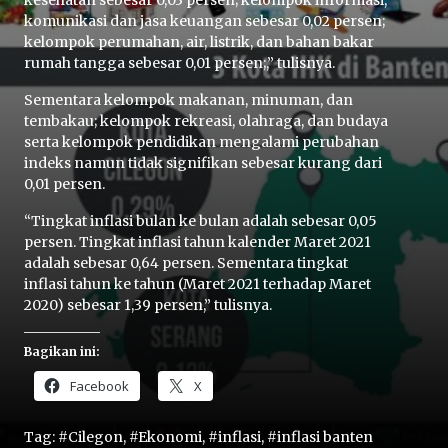
kesehatan sebesar 0,03 persen; kelompok informasi,
komunikasi dan jasa keuangan sebesar 0,02 persen;
kelompok perumahan, air, listrik, dan bahan bakar
rumah tangga sebesar 0,01 persen;,” tulisnya.
Sementara kelompok makanan, minuman, dan
tembakau; kelompok rekreasi, olahraga, dan budaya
serta kelompok pendidikan mengalami perubahan
indeks namun tidak signifikan sebesar kurang dari
Home
0,01 persen.
“Tingkat inflasi bulan ke bulan adalah sebesar 0,05
Share
persen. Tingkat inflasi tahun kalender Maret 2021
adalah sebesar 0,64 persen. Sementara tingkat
inflasi tahun ke tahun (Maret 2021 terhadap Maret
Prev
2020) sebesar 1,39 persen,” tulisnya.
Bagikan ini:
Next
Facebook
X
Home
Video
Menu
Menu
Tag:
#Cilegon
,
#Ekonomi
,
#inflasi
,
#inflasi banten