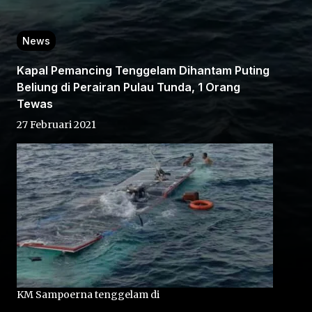
News
Kapal Pemancing Tenggelam Dihantam Puting
Beliung di Perairan Pulau Tunda, 1 Orang
Tewas
Home
27 Februari 2021
Share
Prev
Next
Home
Video
Menu
Menu
KM Sampoerna tenggelam di