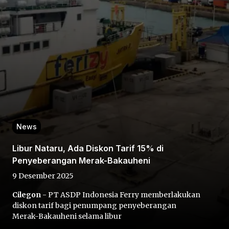
Home
Share
News
Libur Nataru, Ada Diskon Tarif 15% di
Prev
Penyeberangan Merak-Bakauheni
9 Desember 2025
Next
Cilegon
- PT ASDP Indonesia Ferry memberlakukan
diskon tarif bagi penumpang penyeberangan
Home
Video
Menu
Menu
Merak-Bakauheni selama libur