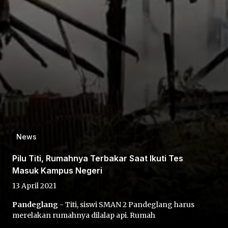
Home
Share
News
Prev
Pilu Titi, Rumahnya Terbakar Saat Ikuti Tes
Masuk Kampus Negeri
Next
13 April 2021
Pandeglang
- Titi, siswi SMAN 2 Pandeglang harus
Home
Video
Menu
Menu
merelakan rumahnya dilalap api. Rumah