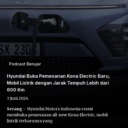
Home
Podcast Berujar
Share
Hyundai Buka Pemesanan Kona Electric Baru,
Mobil Listrik dengan Jarak Tempuh Lebih dari
Prev
600 Km
3 Juni 2024
Next
Serang
– Hyundai Motors Indonesia resmi
membuka pemesanan all-new Kona Electric, mobil
Home
Video
Menu
Menu
listrik terbarunya yang