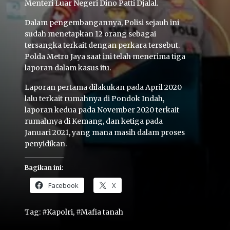
Menteri Luar Negeri Dino Patti Djalal.
Dalam pengembangannya, Polisi sejauh ini
sudah menetapkan 12 orang sebagai
tersangka terkait dengan perkara tersebut.
Polda Metro Jaya saat ini telah menerima tiga
laporan dalam kasus itu.
Laporan pertama dilakukan pada April 2020
Home
lalu terkait rumahnya di Pondok Indah,
laporan kedua pada November 2020 terkait
Share
rumahnya di Kemang, dan ketiga pada
Januari 2021, yang mana masih dalam proses
penyidikan.
Prev
Bagikan ini:
Next
Facebook
X
Tag:
#Kapolri
,
#Mafia tanah
Home
Video
Menu
Menu