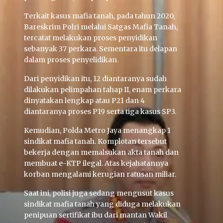
Terkait kasus mafia tanah, pada tahun 2020,
Bareskrim Polri melalui Satgas Mafia Tanah,
tercatat melakukan proses penyidikan
sebanyak 37 perkara. Sementara itu delapan
dalam proses penyelidikan.
Dari penyidikan itu, 12 diantaranya sudah
dilakukan pelimpahan tahap II, enam perkara
dinyatakan lengkap atau P21 dan 4
diantaranya proses P19 serta tiga kasus SP3.
Kemudian, Polda Metro Jaya menangkap 1
sindikat mafia tanah. Komplotan tersebut
bekerja dengan memalsukan akta tanah dan
membuat e-KTP ilegal. Atas kejahatannya
korban mengalami kerugian ratusan miliar.
Saat ini, polisi juga sedang mengusut kasus
sindikat mafia tanah yang diduga melakukan
penipuan sertifikat ibu dari mantan Wakil