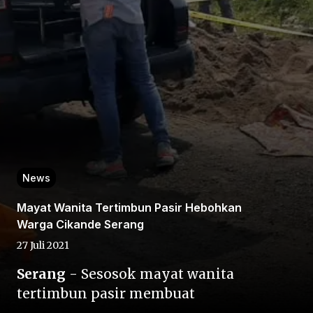
Home
Share
News
Mayat Wanita Tertimbun Pasir Hebohkan
Prev
Warga Cikande Serang
27 Juli 2021
Next
Serang
- Sesosok mayat wanita
ter
timbun pasir membuat
Home
Video
Menu
Menu