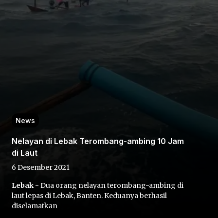
Home
Share
News
Nelayan di Lebak Terombang-ambing 10 Jam
Prev
di Laut
6 Desember 2021
Next
Lebak
- Dua orang nelayan terombang-ambing di
laut lepas di Lebak, Banten. Keduanya berhasil
Home
Video
Menu
Menu
diselamatkan