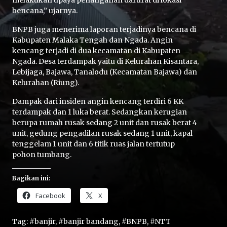
melakukan upaya penanganan darurat di lokasi
bencana,” ujarnya.
BNPB juga menerima laporan terjadinya bencana di
Kabupaten Malaka Tengah dan Ngada. Angin
kencang terjadi di dua kecamatan di Kabupaten
Ngada. Desa terdampak yaitu di Kelurahan Kisantara,
Lebijaga, Bajawa, Tanalodu (Kecamatan Bajawa) dan
Kelurahan (Riung).
Home
Dampak dari insiden angin kencang terdiri 6 KK
terdampak dan 1 luka berat. Sedangkan kerugian
Share
berupa rumah rusak sedang 2 unit dan rusak berat 4
unit, gedung pengadilan rusak sedang 1 unit, kapal
tenggelam 1 unit dan 6 titik ruas jalan tertutup
Prev
pohon tumbang.
Bagikan ini:
Next
Facebook
X
Home
Video
Menu
Menu
Tag:
#banjir
,
#banjir bandang
,
#BNPB
,
#NTT