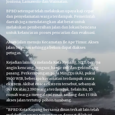
Jontona, Lamawolo dan Waimatan.
BPBD setempat telah melakukan upaya kaji cepat
dan penyelamatan warga terdampak. Pemerintah
daerah juga mendatangkan alat berat untuk
melakukan pembersihan jalan dan lokasi bencana
untuk kelancaran proses pencarian dan evakuasi.
Akses jalan menuju Kecamatan Ile Ape Timur. Akses
jalan terputus sehingga belum dapat diakses
petugas.
Kejadian lainnya melanda Kota Kupang, NTT, berupa
angin kencang, longsor, banjir rob dan gelombang
pasang. Perkembangan pada Minggu (4/4), pukul
19.00 WIB, beberapa kecamatan terdampak cuaca
ekstrem. Akibat cuaca ekstrem tersebut, sebanyak
743 KK atau 2.190 warga terdampak. Selain itu, 10
rumah warga mengalami rusak sedang dan 15 titik
akses jalan tertutup pohon tumbang.
“BPBD Kota Kupang bersama dinas terkait lain telah