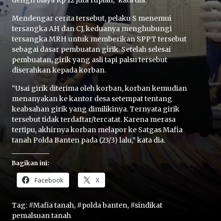
dengn biaya Rp 12 juta rupiah,” kata dia.
Mendengar cerita tersebut, pelaku S menemui
tersangka AH dan CJ, keduanya menghubungi
tersangka MRH untuk memberikan SPPT tersebut
sebagai dasar pembuatan girik. Setelah selesai
pembuatan, girik yang asli tapi palsu tersebut
diserahkan kepada korban.
Home
“Usai girik diterima oleh korban, korban kemudian
menanyakan ke kantor desa setempat tentang
keabsahan girik yang dimilikinya. Ternyata girik
Share
tersebut tidak terdaftar/tercatat. Karena merasa
tertipu, akhirnya korban melapor ke Satgas Mafia
tanah Polda Banten pada (23/3) lalu,” kata dia.
Prev
Bagikan ini:
Next
Facebook
X
Tag:
#Mafia tanah
,
#polda banten
,
#sindikat
Home
Video
Menu
Menu
pemalsuan tanah