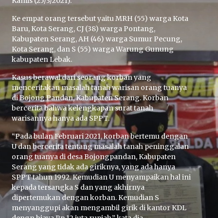
Kamis (25/3/2021).
Ke empat orang tersebut yaitu MRH (55) warga Kota
Baru, Kota Serang, CJ (38) warga Pontang,
Kabupaten Serang, AH (46) warga Sumur Pecung,
Kota Serang, dan S (55) warga Warung Gunung
kabupaten Lebak.
Kasus berawal dari seorang korban yang
menceritakan masalah tanah warisan orang tuanya
di Bojong Pandan, Kabupaten Serang. Korban
bercerita bahwa kelengkapan surat tanah
warisannya hanya ada SPPT.
“Pada bulan Februari 2021, korban bertemu dengan
U dan bercerita tentang masalah tanah peninggalan
orang tuanya di desa Bojongpandan, Kabupaten
Serang yang tidak ada giriknya, yang ada hanya
SPPT tahun 1992. Kemudian U menyampaikan hal ini
kepada tersangka S dan yang akhirnya
dipertemukan dengan korban. Kemudian S
menyanggupi akan mengambil girik di kantor KDL