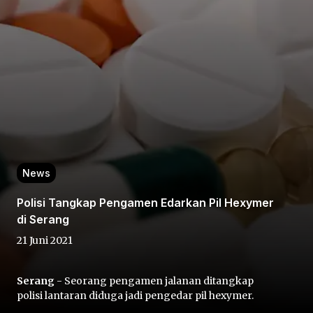
Home
Share
News
Polisi Tangkap Pengamen Edarkan Pil Hexymer
Prev
di Serang
21 Juni 2021
Next
Serang
- Seorang pengamen jalanan ditangkap
Home
Video
Menu
Menu
polisi lantaran diduga jadi pengedar pil hexymer.