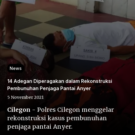
Home
News
Share
14 Adegan Diperagakan dalam Rekonstruksi
Pembunuhan Penjaga Pantai Anyer
Prev
5 November 2021
Next
Cilegon
- Polres Cilegon menggelar
rekonstruksi kasus pembunuhan
penjaga pantai Anyer.
Home
Video
Menu
Menu